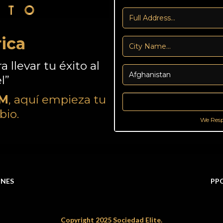
ica
 llevar tu éxito al
l”
M
, aquí empieza tu
bio.
We Resp
ONES
PPO
Copyright 2025 Sociedad Elite.